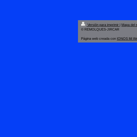
Versión para imprimir
|
Mapa del s
© REMOLQUES-JIRCAR
Página web creada con
IONOS Mi W