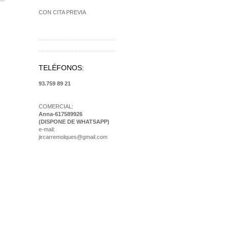
CON CITA PREVIA
TELÉFONOS:
93.759 89 21
COMERCIAL:
Anna-617589926
(DISPONE DE WHATSAPP)
e-mail:
jircarremolques@gmail.com