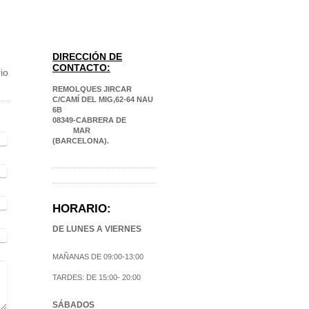
DIRECCIÓN DE
CONTACTO:
io
REMOLQUES JIRCAR
C/CAMÍ DEL MIG,62-64 NAU
6B
08349-CABRERA DE
MAR
(BARCELONA).
HORARIO:
DE LUNES A VIERNES
MAÑANAS DE 09:00-13:00
TARDES: DE 15:00- 20:00
SÁBADOS