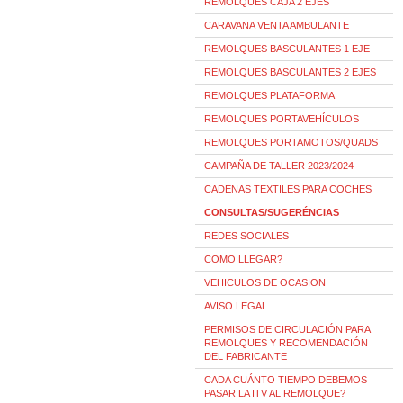
REMOLQUES CAJA 2 EJES
CARAVANA VENTA AMBULANTE
REMOLQUES BASCULANTES 1 EJE
REMOLQUES BASCULANTES 2 EJES
REMOLQUES PLATAFORMA
REMOLQUES PORTAVEHÍCULOS
REMOLQUES PORTAMOTOS/QUADS
CAMPAÑA DE TALLER 2023/2024
CADENAS TEXTILES PARA COCHES
CONSULTAS/SUGERÉNCIAS
REDES SOCIALES
COMO LLEGAR?
VEHICULOS DE OCASION
AVISO LEGAL
PERMISOS DE CIRCULACIÓN PARA
REMOLQUES Y RECOMENDACIÓN
DEL FABRICANTE
CADA CUÁNTO TIEMPO DEBEMOS
PASAR LA ITV AL REMOLQUE?